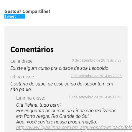
Gostou? Compartilhe!
Tweet
Comentários
Leila
disse:
10 de dezembro de 2019 às 8:27
Existe algum curso pra cidade de soa Leopoldo
relina
disse:
7 de setembro de 2014 às 20:06
Gostaria de saber se esse curso de isopor tem em
são paulo
Lininha
disse:
10 de setembro de 2014 às 11:40
Olá Relina, tudo bem?
Por enquanto os cursos da Linna são realizados
em Porto Alegre, Rio Grande do Sul.
Aqui você confere nossa programação:
http://www.lojaslinna.com.br/_arquivos/downloads/fold