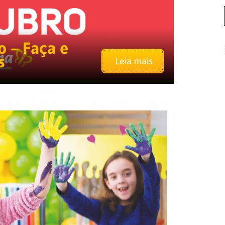
o – Faça e
s