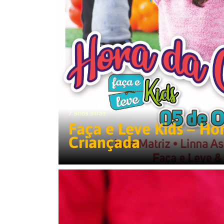
7 anos atrás
Faça e Leve Kids – Ho
Criançada