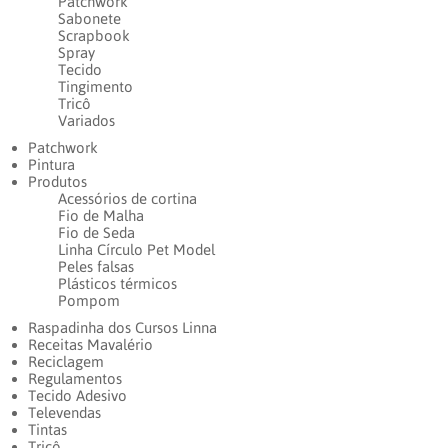
Patchwork
Sabonete
Scrapbook
Spray
Tecido
Tingimento
Tricô
Variados
Patchwork
Pintura
Produtos
Acessórios de cortina
Fio de Malha
Fio de Seda
Linha Círculo Pet Model
Peles falsas
Plásticos térmicos
Pompom
Raspadinha dos Cursos Linna
Receitas Mavalério
Reciclagem
Regulamentos
Tecido Adesivo
Televendas
Tintas
Tricô