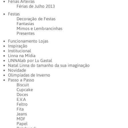
Férias Arteiras
Férias de Julho 2013
Festas
Decoração de Festas
Fantasias
Mimos e Lembrancinhas
Presentes
Funcionamento Lojas
Inspiração
Institucional
Linna na Mídia
LINNAlab por Lu Gastal
Natal Linna do tamanho da sua imaginação
Novidade
Olimpíadas de Inverno
Passo a Passo
Biscuit
Cupcake
Doces
E.V.A
Feltro
Fita
Jeans
MDF
Papel