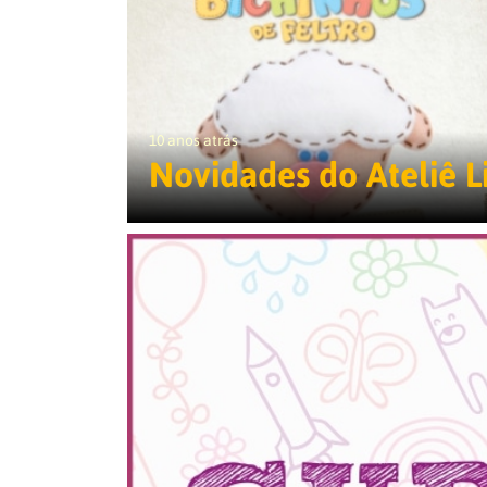
10 anos atrás
Novidades do Ateliê L