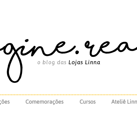
ções
Comemorações
Cursos
Ateliê Lin