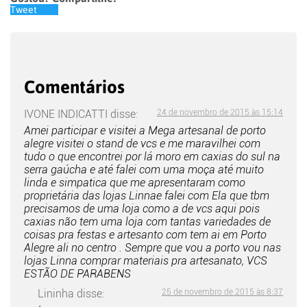
Tweet
Comentários
IVONE INDICATTI
disse:
24 de novembro de 2015 às 15:14
Amei participar e visitei a Mega artesanal de porto
alegre visitei o stand de vcs e me maravilhei com
tudo o que encontrei por lá moro em caxias do sul na
serra gaúcha e até falei com uma moça até muito
linda e simpatica que me apresentaram como
proprietária das lojas Linnae falei com Ela que tbm
precisamos de uma loja como a de vcs aqui pois
caxias não tem uma loja com tantas variedades de
coisas pra festas e artesanto com tem ai em Porto
Alegre ali no centro . Sempre que vou a porto vou nas
lojas Linna comprar materiais pra artesanato, VCS
ESTÃO DE PARABENS
Lininha
disse:
25 de novembro de 2015 às 8:37