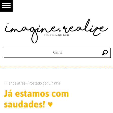
11 anos atrás - Postado por
Lininha
Já estamos com
saudades! ♥