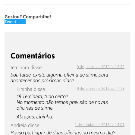
Gostou? Compartilhe!
Tweet
Comentários
tercinara
disse:
9 de janeiro de 2019 às 13:32
boa tarde, existe alguma oficina de slime para
acontecer nos próximos dias?
Lininha
disse:
9 de janeiro de 2019 às 17:18
Oi Tercinara, tudo certo?
No momento não temos previsão de novas
oficinas de slime.
Abraços, Lininha.
Andreia
disse:
1 de outubro de 2018 às 14:01
Posso participar de duas oficinas no mesmo dia?