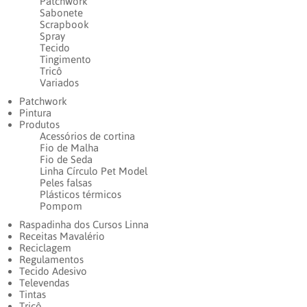
Patchwork
Sabonete
Scrapbook
Spray
Tecido
Tingimento
Tricô
Variados
Patchwork
Pintura
Produtos
Acessórios de cortina
Fio de Malha
Fio de Seda
Linha Círculo Pet Model
Peles falsas
Plásticos térmicos
Pompom
Raspadinha dos Cursos Linna
Receitas Mavalério
Reciclagem
Regulamentos
Tecido Adesivo
Televendas
Tintas
Tricô