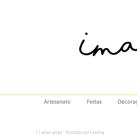
Artesanato
Festas
Decora
11 anos atrás - Postado por
Lininha