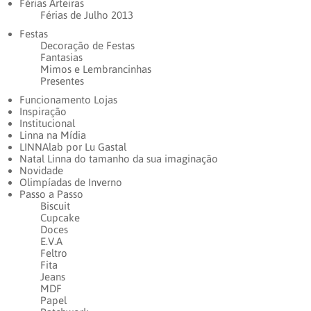
Férias Arteiras
Férias de Julho 2013
Festas
Decoração de Festas
Fantasias
Mimos e Lembrancinhas
Presentes
Funcionamento Lojas
Inspiração
Institucional
Linna na Mídia
LINNAlab por Lu Gastal
Natal Linna do tamanho da sua imaginação
Novidade
Olimpíadas de Inverno
Passo a Passo
Biscuit
Cupcake
Doces
E.V.A
Feltro
Fita
Jeans
MDF
Papel