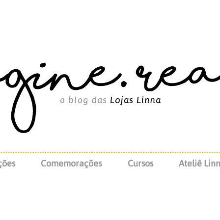
ções
Comemorações
Cursos
Ateliê Lin