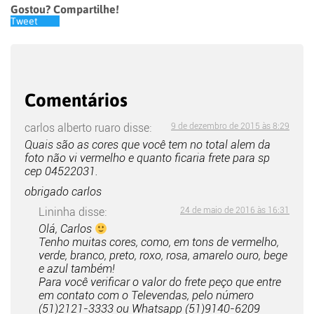
Gostou? Compartilhe!
Tweet
Comentários
carlos alberto ruaro
disse:
9 de dezembro de 2015 às 8:29
Quais são as cores que você tem no total alem da
foto não vi vermelho e quanto ficaria frete para sp
cep 04522031.
obrigado carlos
Lininha
disse:
24 de maio de 2016 às 16:31
Olá, Carlos
Tenho muitas cores, como, em tons de vermelho,
verde, branco, preto, roxo, rosa, amarelo ouro, bege
e azul também!
Para você verificar o valor do frete peço que entre
em contato com o Televendas, pelo número
(51)2121-3333 ou Whatsapp (51)9140-6209