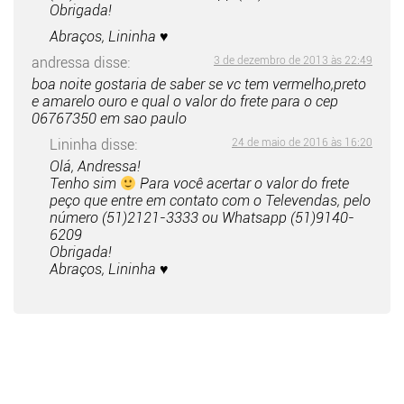
Obrigada!
Abraços, Lininha ♥
andressa
disse:
3 de dezembro de 2013 às 22:49
boa noite gostaria de saber se vc tem vermelho,preto
e amarelo ouro e qual o valor do frete para o cep
06767350 em sao paulo
Lininha
disse:
24 de maio de 2016 às 16:20
Olá, Andressa!
Tenho sim
Para você acertar o valor do frete
peço que entre em contato com o Televendas, pelo
número (51)2121-3333 ou Whatsapp (51)9140-
6209
Obrigada!
Abraços, Lininha ♥