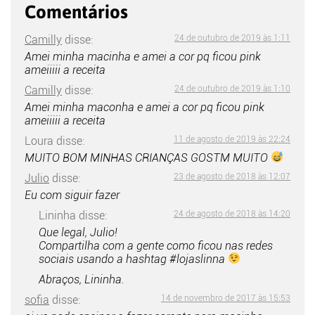
Comentários
Camilly
disse:
24 de outubro de 2019 às 1:11
Amei minha macinha e amei a cor pq ficou pink
ameiiiii a receita
Camilly
disse:
24 de outubro de 2019 às 1:10
Amei minha maconha e amei a cor pq ficou pink
ameiiiii a receita
Loura
disse:
11 de agosto de 2019 às 22:24
MUITO BOM MINHAS CRIANÇAS GOSTM MUITO
Julio
disse:
23 de agosto de 2018 às 12:07
Eu com siguir fazer
Lininha
disse:
24 de agosto de 2018 às 14:20
Que legal, Julio!
Compartilha com a gente como ficou nas redes
sociais usando a hashtag #lojaslinna
Abraços, Lininha.
sofia
disse:
14 de novembro de 2017 às 15:53