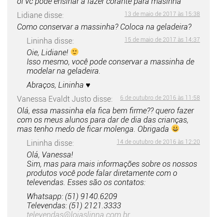
oi vc pode ensinar a fazer corante para masinha
Lidiane
disse:
13 de maio de 2017 às 15:38
Como conservar a massinha? Coloca na geladeira?
Lininha
disse:
15 de maio de 2017 às 14:37
Oie, Lidiane!
Isso mesmo, você pode conservar a massinha de
modelar na geladeira.
Abraços, Lininha ♥
Vanessa Evaldt Justo
disse:
6 de outubro de 2016 às 11:58
Olá, essa massinha ela fica bem firme?? quero fazer
com os meus alunos para dar de dia das crianças,
mas tenho medo de ficar molenga. Obrigada
Lininha
disse:
14 de outubro de 2016 às 12:20
Olá, Vanessa!
Sim, mas para mais informações sobre os nossos
produtos você pode falar diretamente com o
televendas. Esses são os contatos:
Whatsapp: (51) 9140.6209
Televendas: (51) 2121.3333
televendas@lojaslinna.com.br