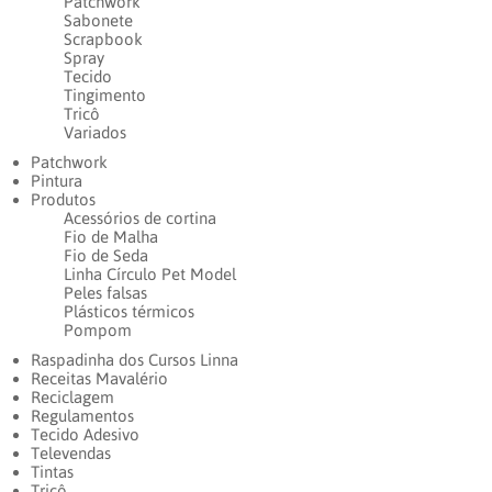
Patchwork
Sabonete
Scrapbook
Spray
Tecido
Tingimento
Tricô
Variados
Patchwork
Pintura
Produtos
Acessórios de cortina
Fio de Malha
Fio de Seda
Linha Círculo Pet Model
Peles falsas
Plásticos térmicos
Pompom
Raspadinha dos Cursos Linna
Receitas Mavalério
Reciclagem
Regulamentos
Tecido Adesivo
Televendas
Tintas
Tricô