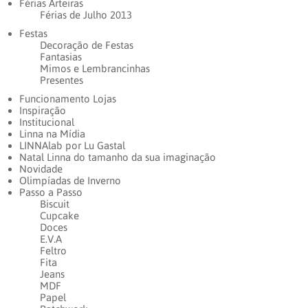
Férias Arteiras
Férias de Julho 2013
Festas
Decoração de Festas
Fantasias
Mimos e Lembrancinhas
Presentes
Funcionamento Lojas
Inspiração
Institucional
Linna na Mídia
LINNAlab por Lu Gastal
Natal Linna do tamanho da sua imaginação
Novidade
Olimpíadas de Inverno
Passo a Passo
Biscuit
Cupcake
Doces
E.V.A
Feltro
Fita
Jeans
MDF
Papel