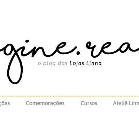
ções
Comemorações
Cursos
Ateliê Lin