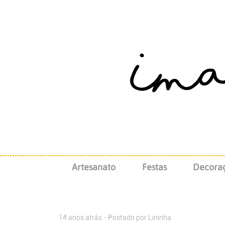
Artesanato
Festas
Decora
14 anos atrás - Postado por
Lininha