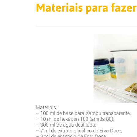
Materiais para faze
Materiais:
– 100 ml de base para Xampu transparente;
– 10 ml de hexapon 183 (amida 80);
– 300 ml de água destilada;
– 7 ml de extrato glicólico de Erva Doce;
– 3 ml de essência de Erva Doce;