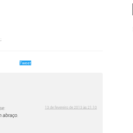
;
Tweet
se:
13 de fevereiro de 2013 às 21:10
m abraço.