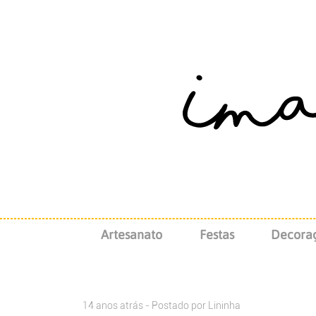
Artesanato
Festas
Decora
14 anos atrás - Postado por
Lininha