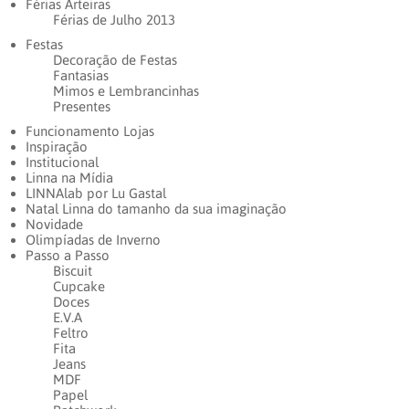
Férias Arteiras
Férias de Julho 2013
Festas
Decoração de Festas
Fantasias
Mimos e Lembrancinhas
Presentes
Funcionamento Lojas
Inspiração
Institucional
Linna na Mídia
LINNAlab por Lu Gastal
Natal Linna do tamanho da sua imaginação
Novidade
Olimpíadas de Inverno
Passo a Passo
Biscuit
Cupcake
Doces
E.V.A
Feltro
Fita
Jeans
MDF
Papel