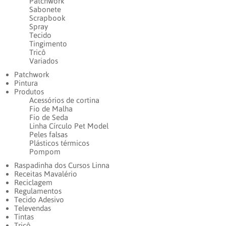
Patchwork
Sabonete
Scrapbook
Spray
Tecido
Tingimento
Tricô
Variados
Patchwork
Pintura
Produtos
Acessórios de cortina
Fio de Malha
Fio de Seda
Linha Círculo Pet Model
Peles falsas
Plásticos térmicos
Pompom
Raspadinha dos Cursos Linna
Receitas Mavalério
Reciclagem
Regulamentos
Tecido Adesivo
Televendas
Tintas
Tricô