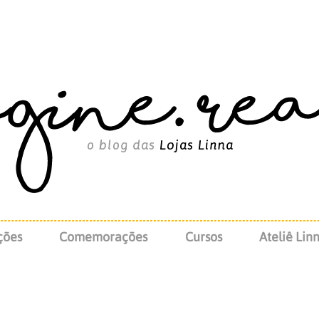
ções
Comemorações
Cursos
Ateliê Lin