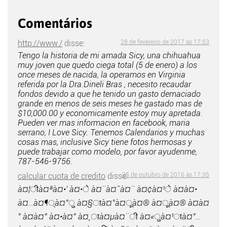
Comentários
http://www./
disse:
28 de fevereiro de 2017 às 17:53
Tengo la historia de mi amada Sicy, una chihuahua
muy joven que quedo ciega total (5 de enero) a los
once meses de nacida, la operamos en Virginia
referida por la Dra.Dineli Bras , necesito recaudar
fondos devido a que he tenido un gasto demaciado
grande en menos de seis meses he gastado mas de
$10,000.00 y economicamente estoy muy apretada.
Pueden ver mas informacion en facebook, maria
serrano, I Love Sicy. Tenemos Calendarios y muchas
cosas mas, inclusive Sicy tiene fotos hermosas y
puede trabajar como modelo, por favor ayudenme,
787-546-9756.
calcular cuota de credito
disse:
25 de outubro de 2016 às 17:35
à¤¦ीà¤ªà¤•' à¤•े à¤¨à¤¯à¤¨ à¤¢à¤¹े à¤à¤•
à¤…à¤¶्à¤°ु à¤§ाà¤°à¤ूà¤® à¤ूà¤® à¤à¤
° à¤à¤° à¤•à¤° à¤¸ाà¤µà¤¨ी à¤«ुà¤¹ाà¤°…