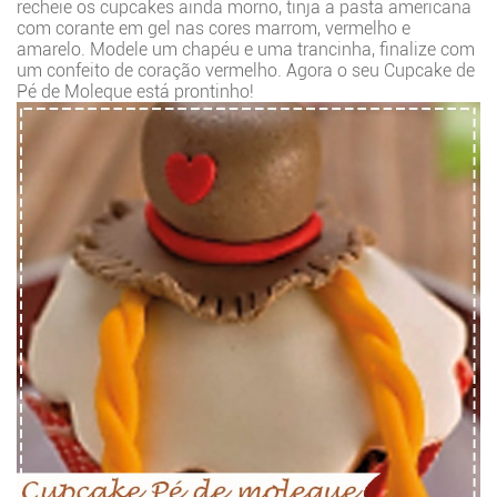
recheie os cupcakes ainda morno, tinja a pasta americana
com corante em gel nas cores marrom, vermelho e
amarelo. Modele um chapéu e uma trancinha, finalize com
um confeito de coração vermelho. Agora o seu Cupcake de
Pé de Moleque está prontinho!