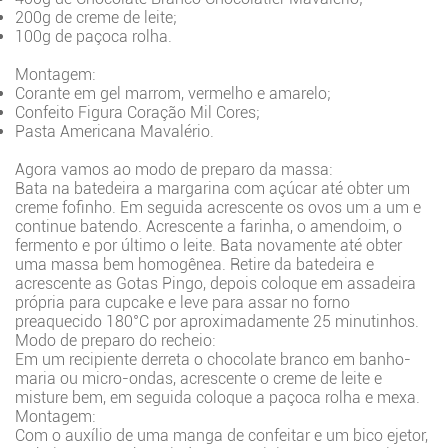
200g de creme de leite;
100g de paçoca rolha.
Montagem:
Corante em gel marrom, vermelho e amarelo;
Confeito Figura Coração Mil Cores;
Pasta Americana Mavalério.
Agora vamos ao modo de preparo da massa:
Bata na batedeira a margarina com açúcar até obter um
creme fofinho. Em seguida acrescente os ovos um a um e
continue batendo. Acrescente a farinha, o amendoim, o
fermento e por último o leite. Bata novamente até obter
uma massa bem homogênea. Retire da batedeira e
acrescente as Gotas Pingo, depois coloque em assadeira
própria para cupcake e leve para assar no forno
preaquecido 180°C por aproximadamente 25 minutinhos.
Modo de preparo do recheio:
Em um recipiente derreta o chocolate branco em banho-
maria ou micro-ondas, acrescente o creme de leite e
misture bem, em seguida coloque a paçoca rolha e mexa.
Montagem:
Com o auxílio de uma manga de confeitar e um bico ejetor,