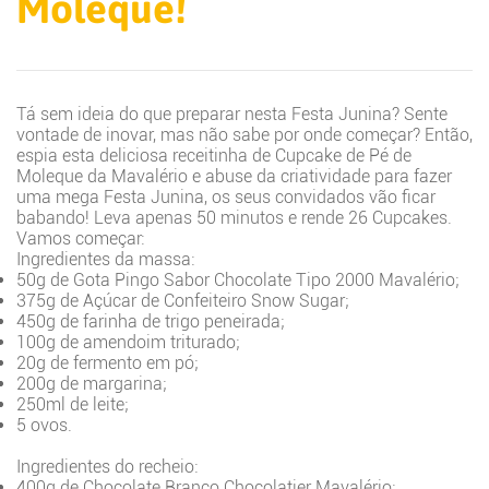
Moleque!
Tá sem ideia do que preparar nesta Festa Junina? Sente
vontade de inovar, mas não sabe por onde começar? Então,
espia esta deliciosa receitinha de Cupcake de Pé de
Moleque da Mavalério e abuse da criatividade para fazer
uma mega Festa Junina, os seus convidados vão ficar
babando! Leva apenas 50 minutos e rende 26 Cupcakes.
Vamos começar:
Ingredientes da massa:
50g de Gota Pingo Sabor Chocolate Tipo 2000 Mavalério;
375g de Açúcar de Confeiteiro Snow Sugar;
450g de farinha de trigo peneirada;
100g de amendoim triturado;
20g de fermento em pó;
200g de margarina;
250ml de leite;
5 ovos.
Ingredientes do recheio:
400g de Chocolate Branco Chocolatier Mavalério;