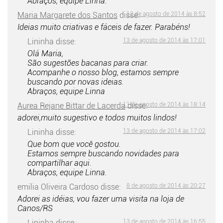
Abraços, equipe Linna.
Maria Margarete dos Santos
disse:
12 de agosto de 2014 às 8:52
Ideias muito criativas e fáceis de fazer. Parabéns!
Lininha
disse:
13 de agosto de 2014 às 17:01
Olá Maria,
São sugestões bacanas para criar.
Acompanhe o nosso blog, estamos sempre
buscando por novas ideias.
Abraços, equipe Linna
Aurea Rejane Bittar de Lacerda
11 de agosto de 2014 às 18:14
disse:
adorei,muito sugestivo e todos muitos lindos!
Lininha
disse:
13 de agosto de 2014 às 17:02
Que bom que você gostou.
Estamos sempre buscando novidades para
compartilhar aqui.
Abraços, equipe Linna.
emilia Oliveira Cardoso
disse:
8 de agosto de 2014 às 20:27
Adorei as idéias, vou fazer uma visita na loja de
Canos/RS
Lininha
disse:
13 de agosto de 2014 às 16:55