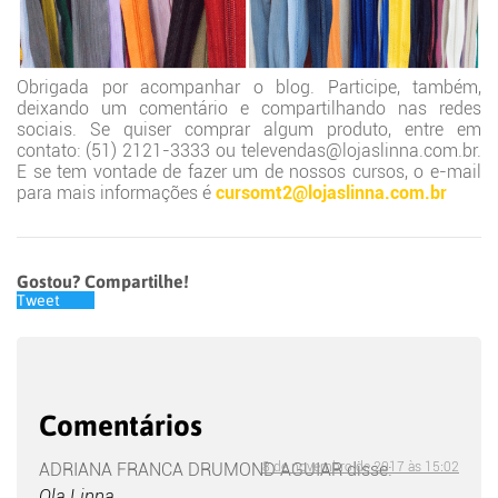
Obrigada por acompanhar o blog. Participe, também,
deixando um comentário e compartilhando nas redes
sociais. Se quiser comprar algum produto, entre em
contato: (51) 2121-3333 ou televendas@lojaslinna.com.br.
E se tem vontade de fazer um de nossos cursos, o e-mail
para mais informações é
cursomt2@lojaslinna.com.br
Gostou? Compartilhe!
Tweet
Comentários
ADRIANA FRANCA DRUMOND AGUIAR
8 de novembro de 2017 às 15:02
disse:
Ola Linna,