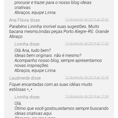
procurar e trazer para o nosso blog ideias
criativas.
Abraços, equipe Linna.
Ana Flávia
disse:
12 de agosto de 2014 às 23:42
Parabéns Lininha incrível suas sugestões. Muito
bacana mesmo,lindas peças.Porto Alegre-RS. Grande
Abraço.
Lininha
disse:
13 de agosto de 2014 às 17:03
Olá Ana, tudo bem?
Ideias bem originais. não é mesmo?
Acompanho nosso blog, sempre apresentamos
novas inspirações.
Abraços, equipe Linna.
Laudineide
disse:
12 de agosto de 2014 às 16:34
Fiquei encantadas com as suas idéias muito
estilosas *_*
Lininha
disse:
13 de agosto de 2014 às 17:04
Olá,
Ótimo que você gostou,estamos sempre buscando
ideias criativas aqui.