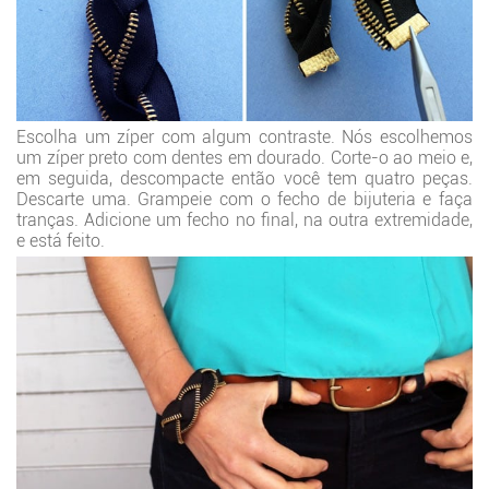
Escolha um
zíper com algum contraste. Nós escolhemos
um zíper preto com dentes em dourado. Corte-o ao meio e,
em seguida, descompacte então você tem quatro peças.
Descarte uma. Grampeie com o fecho de bijuteria e faça
tranças. Adicione um fecho no final, na outra extremidade,
e está feito.