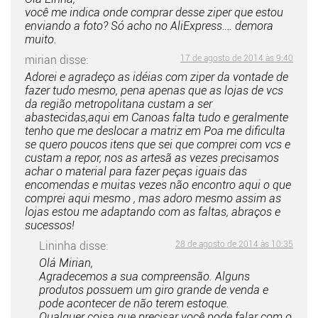
você me indica onde comprar desse ziper que estou
enviando a foto? Só acho no AliExpress…. demora
muito.
mirian
disse:
17 de agosto de 2014 às 9:40
Adorei e agradeço as idéias com ziper da vontade de
fazer tudo mesmo, pena apenas que as lojas de vcs
da região metropolitana custam a ser
abastecidas,aqui em Canoas falta tudo e geralmente
tenho que me deslocar a matriz em Poa me dificulta
se quero poucos itens que sei que comprei com vcs e
custam a repor, nos as artesã as vezes precisamos
achar o material para fazer peças iguais das
encomendas e muitas vezes não encontro aqui o que
comprei aqui mesmo , mas adoro mesmo assim as
lojas estou me adaptando com as faltas, abraços e
sucessos!
Lininha
disse:
28 de agosto de 2014 às 10:35
Olá Mirian,
Agradecemos a sua compreensão. Alguns
produtos possuem um giro grande de venda e
pode acontecer de não terem estoque.
Qualquer coisa que precisar você pode falar com o