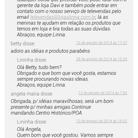
gerente da loja Davi e também pode entrar em
contato com o nosso serviço de televendas pelo
email
televendas@lojaslinna.com.br
, lá as
meninas te ajudam em relação os produtos que
temos em loja e tira todas as suas dúvidas.
Abraços, equipe Linna.
betty
disse:
15 de agosto de 2014 às 17:37
adoro as idéias e produtos parabéns
Lininha
disse:
28 de agosto de 2014 às 10:29
Olá Betty, tudo bem?
Obrigado e que bom que você gosta, estamos
sempre procurando novas ideias.
Abraços, equipe Linna.
angela maria
disse:
13 de agosto de 2014 às 7:50
Obrigada, p/ idéias maravilhosas, será um bom
presente p/ minhas amigas.Continue
mandando.Centro Histórico/POA
Lininha
disse:
13 de agosto de 2014 às 16:52
Olá Angela,
Quem bom que você gostou. Vamos sempre