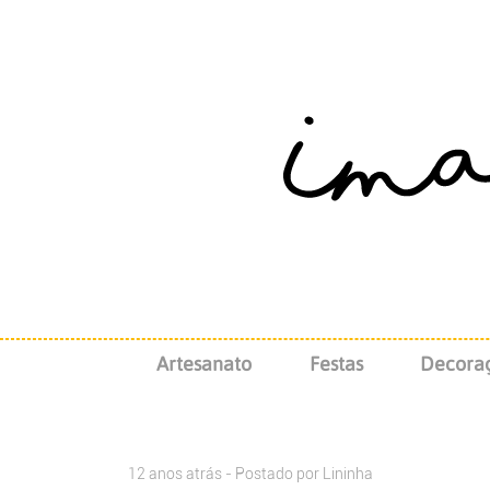
Artesanato
Festas
Decora
12 anos atrás - Postado por
Lininha