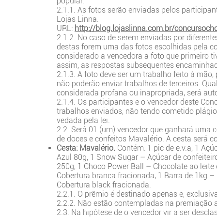
popular.
2.1.1. As fotos serão enviadas pelos participa
Lojas Linna.
URL:
http://blog.lojaslinna.com.br/concursoch
2.1.2. No caso de serem enviadas por diferente
destas forem uma das fotos escolhidas pela co
considerado a vencedora a foto que primeiro ti
assim, as respostas subsequentes encaminhada
2.1.3. A foto deve ser um trabalho feito à mão,
não poderão enviar trabalhos de terceiros. Qualq
considerada profana ou inapropriada, será au
2.1.4. Os participantes e o vencedor deste Con
trabalhos enviados, não tendo cometido plágio
vedada pela lei.
2.2. Será 01 (um) vencedor que ganhará uma 
de doces e confeitos Mavalério. A cesta será c
Cesta: Mavalério.
Contém:
1 pic de e.v.a, 1 Aç
Azul 80g, 1 Snow Sugar – Açúcar de confeiteiro
250g, 1 Choco Power Ball – Chocolate ao leite 
Cobertura branca fracionada, 1 Barra de 1kg – 
Cobertura black fracionada.
2.2.1. O prêmio é destinado apenas e, exclusi
2.2.2. Não estão contempladas na premiação 
2.3. Na hipótese de o vencedor vir a ser desclas