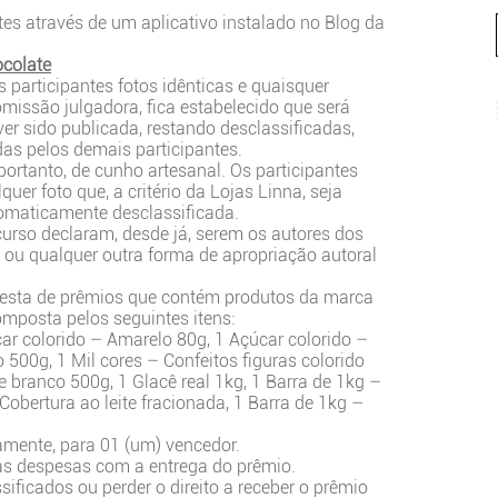
ntes através de um aplicativo instalado no Blog da
ocolate
s participantes fotos idênticas e quaisquer
missão julgadora, fica estabelecido que será
ver sido publicada, restando desclassificadas,
s pelos demais participantes.
 portanto, de cunho artesanal. Os participantes
uer foto que, a critério da Lojas Linna, seja
tomaticamente desclassificada.
curso declaram, desde já, serem os autores dos
 ou qualquer outra forma de apropriação autoral
cesta de prêmios que contém produtos da marca
omposta pelos seguintes itens:
úcar colorido – Amarelo 80g, 1 Açúcar colorido –
 500g, 1 Mil cores – Confeitos figuras colorido
e branco 500g, 1 Glacê real 1kg, 1 Barra de 1kg –
Cobertura ao leite fracionada, 1 Barra de 1kg –
vamente, para 01 (um) vencedor.
as despesas com a entrega do prêmio.
sificados ou perder o direito a receber o prêmio