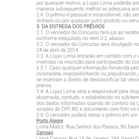
por qualquer motivo, a Lojas Linna poderão premi
maneira subsequente, melhor se adequaria aos s
2.4. O prêmio é pessoal e intransferível, não s
dinheiro ou por qualquer outro produto ou serv
3. DA ENTREGA DOS PRÊMIOS
3.1. O vencedor do Concurso fará jus ao receb
conforme estipulado no item 3.2, abaixo.
3.2. O vencedor do Concurso será divulgado no
24 de abril de 2014.
3.3. A Lojas Linna entrarão em contato com o 
inseridas na inscrição para participação do Co
3.3.1. Caso qualquer informação fornecida pelo
incompleta, impossibilitando ou prejudicando, 
se reservam o direito de desclassificar tal ven
prêmio.
3.4. A Lojas Linna será a responsável pela dis
observado, contudo, o estabelecido no subite
dos dados informados quando do contato da Lo
simples do CPF, RG e documento com foto no l
3.5. O vencedor poderá retirar o prêmio em um 
Porto Alegre
Linna Matriz: Rua Senhor dos Passos, 90, bairro
Canoas
Linna Canoas: Rua 15 de Janeiro, 194, bairro C