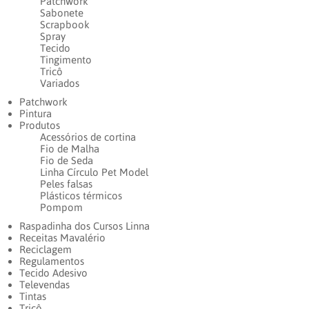
Patchwork
Sabonete
Scrapbook
Spray
Tecido
Tingimento
Tricô
Variados
Patchwork
Pintura
Produtos
Acessórios de cortina
Fio de Malha
Fio de Seda
Linha Círculo Pet Model
Peles falsas
Plásticos térmicos
Pompom
Raspadinha dos Cursos Linna
Receitas Mavalério
Reciclagem
Regulamentos
Tecido Adesivo
Televendas
Tintas
Tricô