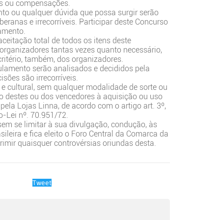
es ou compensações.
nto ou qualquer dúvida que possa surgir serão
eranas e irrecorríveis. Participar deste Concurso
lamento.
ceitação total de todos os itens deste
 organizadores tantas vezes quanto necessário,
critério, também, dos organizadores.
ulamento serão analisados e decididos pela
sões são irrecorríveis.
 e cultural, sem qualquer modalidade de sorte ou
o destes ou dos vencedores à aquisição ou uso
pela Lojas Linna, de acordo com o artigo art. 3º,
to-Lei nº. 70.951/72.
 sem se limitar à sua divulgação, condução, às
sileira e fica eleito o Foro Central da Comarca da
rimir quaisquer controvérsias oriundas desta.
Tweet