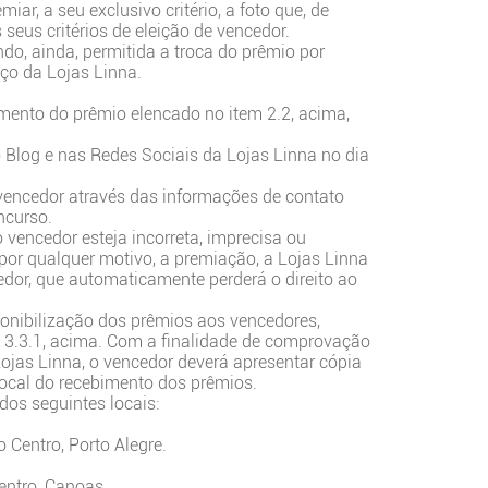
ar, a seu exclusivo critério, a foto que, de
eus critérios de eleição de vencedor.
endo, ainda, permitida a troca do prêmio por
iço da Lojas Linna.
imento do prêmio elencado no item 2.2, acima,
 Blog e nas Redes Sociais da Lojas Linna no dia
vencedor através das informações de contato
ncurso.
 vencedor esteja incorreta, imprecisa ou
por qualquer motivo, a premiação, a Lojas Linna
cedor, que automaticamente perderá o direito ao
ponibilização dos prêmios aos vencedores,
m 3.3.1, acima. Com a finalidade de comprovação
jas Linna, o vencedor deverá apresentar cópia
ocal do recebimento dos prêmios.
dos seguintes locais:
 Centro, Porto Alegre.
entro, Canoas.