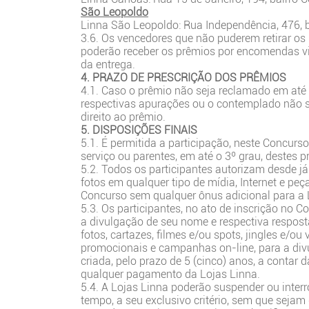
São Leopoldo
Linna São Leopoldo: Rua Independência, 476, b
3.6. Os vencedores que não puderem retirar os 
poderão receber os prêmios por encomendas vi
da entrega.
4. PRAZO DE PRESCRIÇÃO DOS PRÊMIOS
4.1. Caso o prêmio não seja reclamado em até 
respectivas apurações ou o contemplado não s
direito ao prêmio.
5. DISPOSIÇÕES FINAIS
5.1. É permitida a participação, neste Concurs
serviço ou parentes, em até o 3º grau, destes pr
5.2. Todos os participantes autorizam desde já
fotos em qualquer tipo de mídia, Internet e pe
Concurso sem qualquer ônus adicional para a 
5.3. Os participantes, no ato de inscrição no 
a divulgação de seu nome e respectiva respost
fotos, cartazes, filmes e/ou spots, jingles e/ou
promocionais e campanhas on-line, para a divu
criada, pelo prazo de 5 (cinco) anos, a contar 
qualquer pagamento da Lojas Linna.
5.4. A Lojas Linna poderão suspender ou inter
tempo, a seu exclusivo critério, sem que sejam