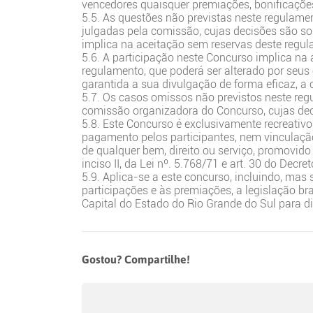
vencedores quaisquer premiações, bonificaçõ
5.5. As questões não previstas neste regulame
julgadas pela comissão, cujas decisões são sob
implica na aceitação sem reservas deste regu
5.6. A participação neste Concurso implica na a
regulamento, que poderá ser alterado por seus
garantida a sua divulgação de forma eficaz, a 
5.7. Os casos omissos não previstos neste reg
comissão organizadora do Concurso, cujas deci
5.8. Este Concurso é exclusivamente recreativo
pagamento pelos participantes, nem vinculaçã
de qualquer bem, direito ou serviço, promovido 
inciso II, da Lei nº. 5.768/71 e art. 30 do Decre
5.9. Aplica-se a este concurso, incluindo, mas
participações e às premiações, a legislação bra
Capital do Estado do Rio Grande do Sul para di
Gostou? Compartilhe!