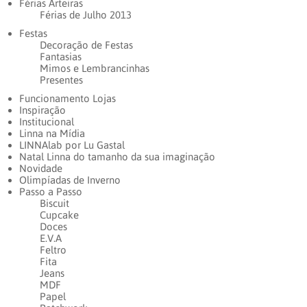
Férias Arteiras
Férias de Julho 2013
Festas
Decoração de Festas
Fantasias
Mimos e Lembrancinhas
Presentes
Funcionamento Lojas
Inspiração
Institucional
Linna na Mídia
LINNAlab por Lu Gastal
Natal Linna do tamanho da sua imaginação
Novidade
Olimpíadas de Inverno
Passo a Passo
Biscuit
Cupcake
Doces
E.V.A
Feltro
Fita
Jeans
MDF
Papel