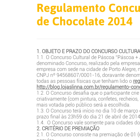
Regulamento Concur
de Chocolate 2014
1. OBJETO E PRAZO DO CONCURSO CULTUR
1.1. O Concurso Cultural de Páscoa “Páscoa +
denominado Concurso, realizado pela empresa 
empresa com sede na cidade de Porto Alegre, na
CNPJ nº 94568607/0001-16, doravante denomin
todas as pessoas físicas que tenham lido o
re
http://blog.lojaslinna.com.br/regulamento-co
1.2. O Concurso desafia que o participante cri
criativamente (com pintura, confetes, recheios, 
mais votada pelo público será a escolhida.
1.3. O Concurso terá início no dia 10 de março d
prazo final às 23h59 do dia 21 de abril de 2014
1.4. O Concurso vale somente para cidades do
2. CRITÉRIO DE PREMIAÇÃO
2.1. O Concurso consiste na premiação de 01 (u