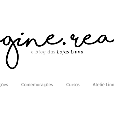
ções
Comemorações
Cursos
Ateliê Lin