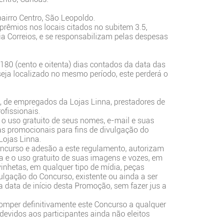
airro Centro, São Leopoldo.
prêmios nos locais citados no subitem 3.5,
a Correios, e se responsabilizam pelas despesas
180 (cento e oitenta) dias contados da data das
eja localizado no mesmo período, este perderá o
o, de empregados da Lojas Linna, prestadores de
ofissionais.
 o uso gratuito de seus nomes, e-mail e suas
ças promocionais para fins de divulgação do
Lojas Linna.
Concurso e adesão a este regulamento, autorizam
a e o uso gratuito de suas imagens e vozes, em
 vinhetas, em qualquer tipo de mídia, peças
lgação do Concurso, existente ou ainda a ser
da data de início desta Promoção, sem fazer jus a
romper definitivamente este Concurso a qualquer
 devidos aos participantes ainda não eleitos