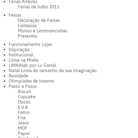
Férias Arteiras
Férias de Julho 2013
Festas
Decoração de Festas
Fantasias
Mimos e Lembrancinhas
Presentes
Funcionamento Lojas
Inspiração
Institucional
Linna na Mídia
LINNAlab por Lu Gastal
Natal Linna do tamanho da sua imaginação
Novidade
Olimpíadas de Inverno
Passo a Passo
Biscuit
Cupcake
Doces
E.V.A
Feltro
Fita
Jeans
MDF
Papel