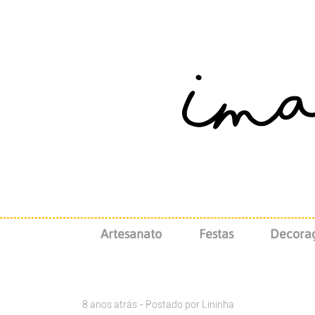
Artesanato
Festas
Decora
8 anos atrás - Postado por
Lininha