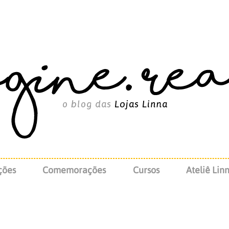
ções
Comemorações
Cursos
Ateliê Lin