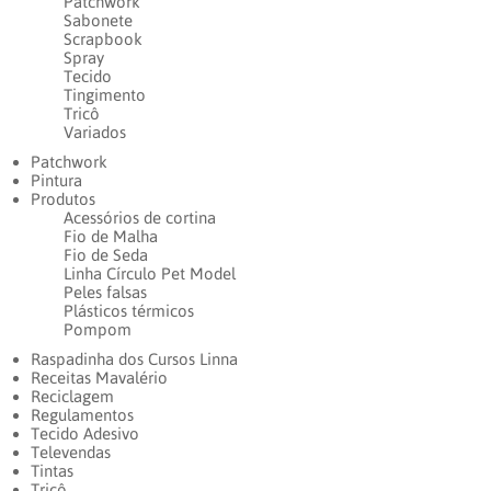
Patchwork
Sabonete
Scrapbook
Spray
Tecido
Tingimento
Tricô
Variados
Patchwork
Pintura
Produtos
Acessórios de cortina
Fio de Malha
Fio de Seda
Linha Círculo Pet Model
Peles falsas
Plásticos térmicos
Pompom
Raspadinha dos Cursos Linna
Receitas Mavalério
Reciclagem
Regulamentos
Tecido Adesivo
Televendas
Tintas
Tricô