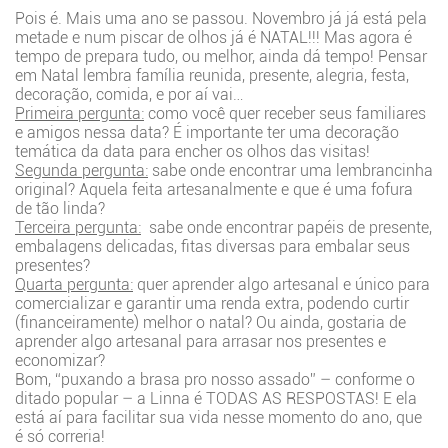
Pois é. Mais uma ano se passou. Novembro já já está pela
metade e num piscar de olhos já é NATAL!!! Mas agora é
tempo de prepara tudo, ou melhor, ainda dá tempo! Pensar
em Natal lembra família reunida, presente, alegria, festa,
decoração, comida, e por aí vai…
Primeira pergunta:
como você quer receber seus familiares
e amigos nessa data? É importante ter uma decoração
temática da data para encher os olhos das visitas!
Segunda pergunta:
sabe onde encontrar uma lembrancinha
original? Aquela feita artesanalmente e que é uma fofura
de tão linda?
Terceira pergunta:
sabe onde encontrar papéis de presente,
embalagens delicadas, fitas diversas para embalar seus
presentes?
Quarta pergunta:
quer aprender algo artesanal e único para
comercializar e garantir uma renda extra, podendo curtir
(financeiramente) melhor o natal? Ou ainda, gostaria de
aprender algo artesanal para arrasar nos presentes e
economizar?
Bom, “puxando a brasa pro nosso assado” – conforme o
ditado popular – a Linna é TODAS AS RESPOSTAS! E ela
está aí para facilitar sua vida nesse momento do ano, que
é só correria!