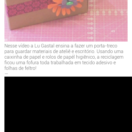
Nesse vídeo a Lu Gastal ensina a fazer um porta-treco
para guardar materiais de ateliê e escritório. Usando uma
caixinha de papel e rolos de papél higiênico, a reciclagem
ficou uma fofura toda trabalhada em tecido adesivo e
folhas de feltro!
—