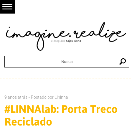
9 anos atrás - Postado por
Lininha
#LINNAlab: Porta Treco
Reciclado