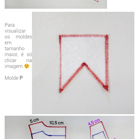
Para
visualizar
os moldes
em
tamanho
maior, é só
clicar na
imagem
Molde
P