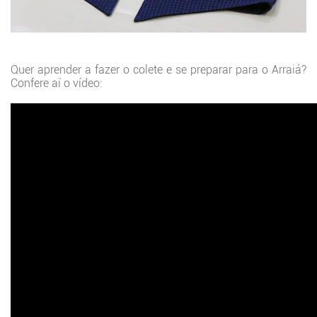
Quer aprender a fazer o colete e se preparar para o Arraiá?
Confere aí o vídeo: