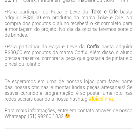
26/11
– Corfix: Pintura em gesso, madeira ou vidro – 14h
*Para participar do Faça e Leve da
Toke e Crie
basta
adquirir R$30,00 em produtos da marca Toke e Crie. Na
compra dos produtos o aluno receberá o kit completo para
a montagem do projeto. No dia da oficina teremos sorteio
de brindes.
*Para participar do Faça e Leve da
Corfix
basta adquirir
R$30,00 em produtos da marca Corfix. Além disso, o aluno
precisa trazer ou comprar a peça que gostaria de pintar e o
pincel ou rolinho.
Te esperamos em uma de nossas lojas para fazer parte
das nossas oficinas e montar lindas peças artesanais! Se
estiver curtindo a programação, é só postar uma foto nas
redes sociais usando a nossa hashtag
#lojaslinna
.
Para mais informações, entre em contato através de nosso
Whatsapp (51) 99260.1032