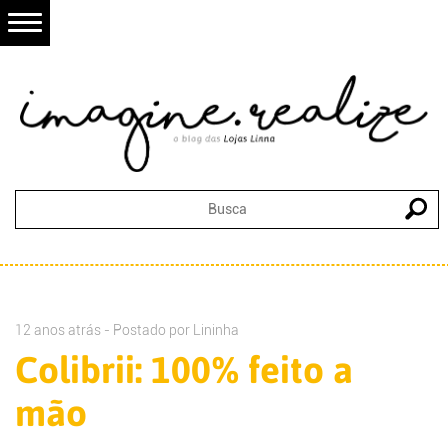
12 anos atrás - Postado por
Lininha
Colibrii: 100% feito a
mão